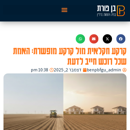
קרקע חקלאית מול קרקע מופשרת: האמת
שכל רוכש חייב לדעת
benpbfgu_admin
דצמבר 2, 2025
10:38 pm